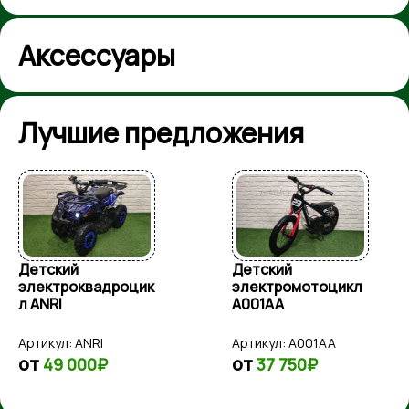
Аксессуары
Лучшие предложения
Детский
Детский
электроквадроцик
электромотоцикл
л ANRI
A001AA
Артикул:
ANRI
Артикул:
A001AA
от
от
49 000₽
37 750₽