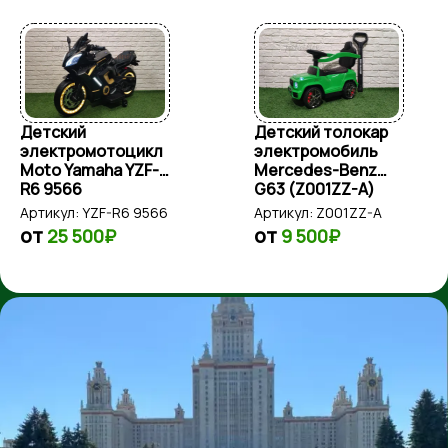
Детский толокар
Детский
электромобиль
электромобиль
Mercedes-Benz
Toyota М888БХ
G63 (Z001ZZ-A)
Артикул:
Z001ZZ-A
Артикул:
М888БХ
от
от
9 500₽
38 000₽