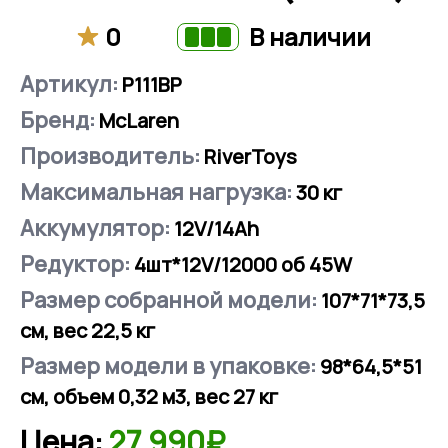
0
В наличии
Артикул:
P111BP
Бренд:
McLaren
Производитель:
RiverToys
Максимальная нагрузка:
30
кг
Аккумулятор:
12V/14Ah
Редуктор:
4шт*12V/12000 об 45W
Размер собранной модели:
107*71*73,5
см, вес 22,5 кг
Размер модели в упаковке:
98*64,5*51
см, объем 0,32 м3, вес 27 кг
Цена:
27 990₽