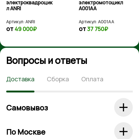
электромотоцикл
электромобиль
A001AA
Mercedes G63
AMG BRABUS 900
Rocket Edition
Артикул:
A001AA
Артикул:
Z999ZZ
Z999ZZ
от
от
37 750₽
20 100₽
Вопросы и ответы
Доставка
Сборка
Оплата
Самовывоз
По Москве