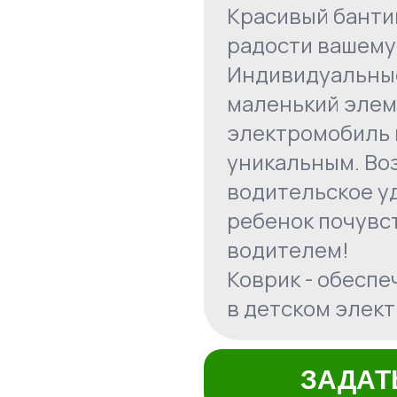
Красивый бантик
радости вашему
Индивидуальные
маленький элем
электромобиль 
уникальным. Во
водительское у
ребенок почувс
водителем!
Коврик - обеспе
в детском элек
ЗАДАТ