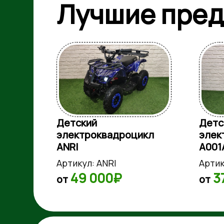
Лучшие пре
мобиль
Детский
Детс
ick
электроквадроцикл
элек
ANRI
A001
Артикул:
ANRI
Артик
49 000₽
3
от
от