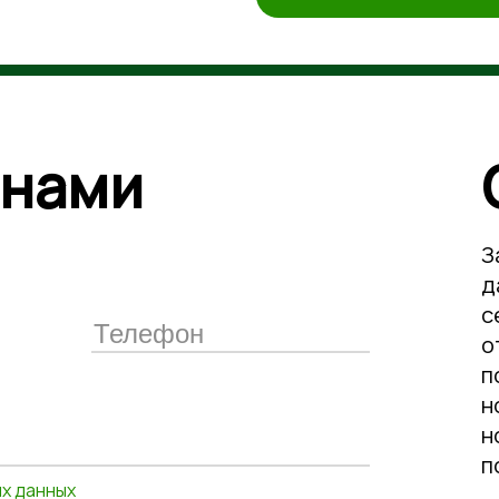
 нами
Замечатльный продавец
давно не встречала тако
сервиса. Продавец
откликнулся на просьбу 
помощи и отправил мой з
ночью, напечатал мне н
номерок для моей машин
положил подарочный бан
х данных