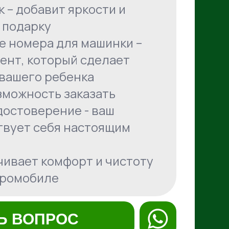
 – добавит яркости и
 подарку
 номера для машинки –
ент, который сделает
вашего ребенка
зможность заказать
достоверение - ваш
твует себя настоящим
чивает комфорт и чистоту
тромобиле
Ь ВОПРОС