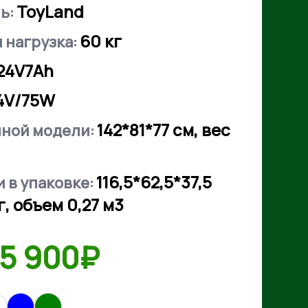
ToyLand
ь:
60
кг
 нагрузка:
24V7Аh
4V/75W
142*81*77 см, вес
нной модели:
116,5*62,5*37,5
 в упаковке:
г, объем 0,27 м3
5 900₽