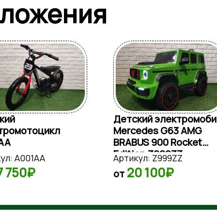
дложения
кий
Детский электромоби
тромотоцикл
Mercedes G63 AMG
AA
BRABUS 900 Rocket
Edition Z999ZZ
ул:
A001AA
Артикул:
Z999ZZ
7 750₽
20 100₽
от