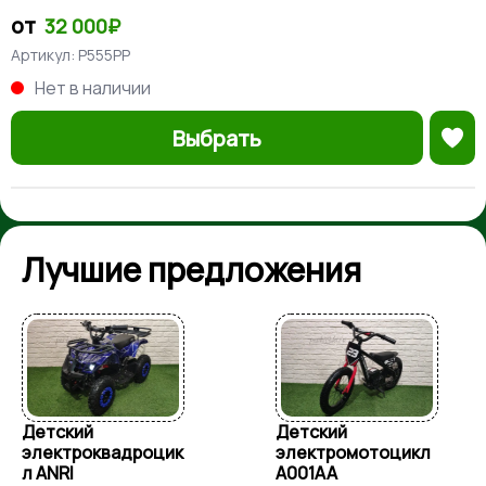
от
32 000₽
Артикул:
P555PP
Нет в наличии
Выбрать
Лучшие предложения
Детский
Детский
электромотоцикл
электромобиль
A001AA
Mercedes G63