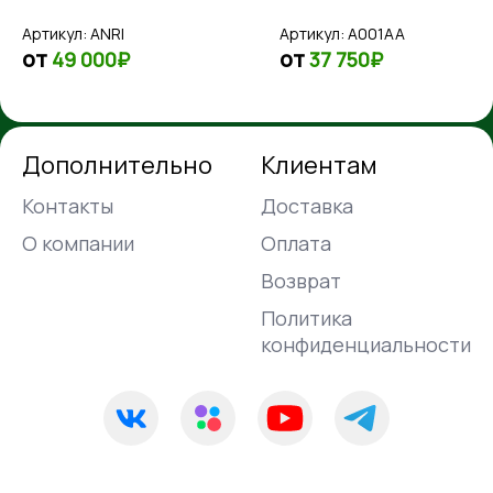
AMG BRABUS 900
Rocket Edition
Артикул:
A001AA
Артикул:
Z999ZZ
Z999ZZ
от
от
37 750₽
20 100₽
Дополнительно
Клиентам
Контакты
Доставка
О компании
Оплата
Возврат
Политика
конфиденциальности