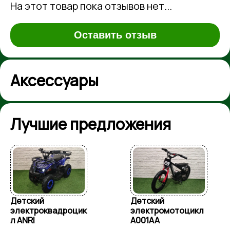
На этот товар пока отзывов нет...
Оставить отзыв
Аксессуары
Лучшие предложения
Детский
Детский
адроцик
электромотоцикл
электро
A001AA
Mercede