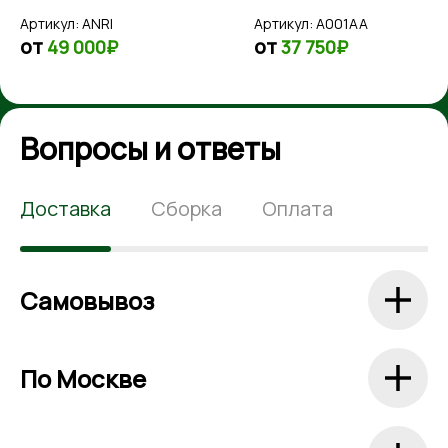
AMG BRA
Rocket E
I
Артикул:
A001AA
Артикул:
Z999ZZ
от
от
₽
37 750₽
20 1
Вопросы и ответы
Доставка
Сборка
Оплата
Самовывоз
По Москве